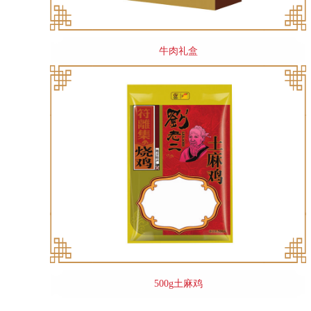
牛肉礼盒
500g土麻鸡