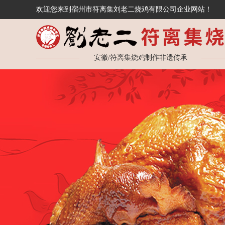
欢迎您来到宿州市符离集刘老二烧鸡有限公司企业网站！
安徽/符离集烧鸡制作非遗传承