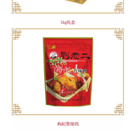
1kg礼盒
枸杞香辣鸡