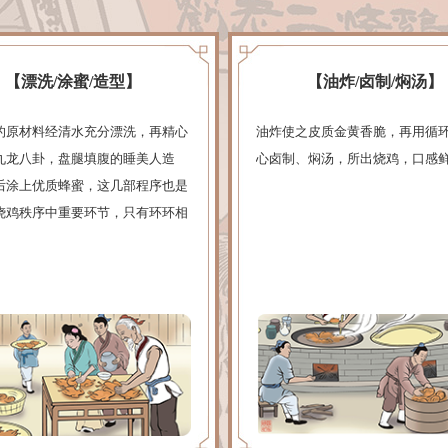
【漂洗/涂蜜/造型】
【油炸/卤制/焖汤】
的原材料经清水充分漂洗，再精心
油炸使之皮质金黄香脆，再用循
九龙八卦，盘腿填腹的睡美人造
心卤制、焖汤，所出烧鸡，口感
后涂上优质蜂蜜，这几部程序也是
烧鸡秩序中重要环节，只有环环相